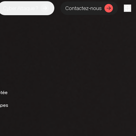
Cyber Attaque ?
Contactez-nous
ptée
apes